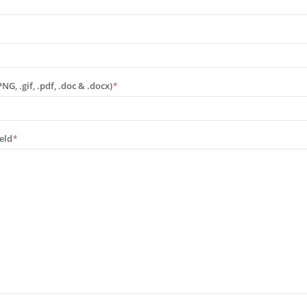
PNG, .gif, .pdf, .doc & .docx)
*
eld
*