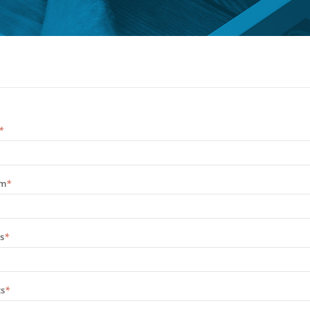
*
am
*
s
*
s
*